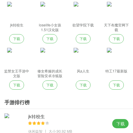
jk转校生
loselife小女孩
欲望学院下载
天下布魔官网下
1.51汉化版
载
下载
下载
下载
下载
监禁女王手游中
修女希娅的成长
风s人生
特工17最新版
文版
冒险安卓冷狐版
下载
下载
下载
下载
手游排行榜
jk转校生
下载
休闲益智
大小:90.92 MB