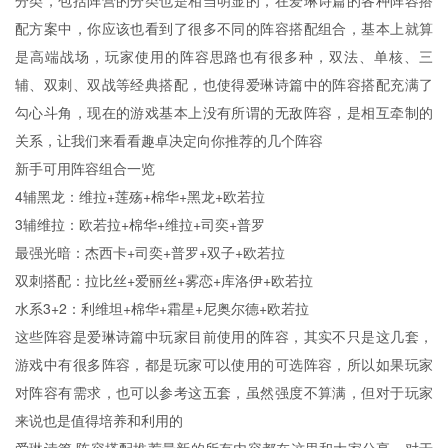
分类，包括阵营的分类也是相当明显的，在爱琳诗篇的各种阵容搭
配方案中，你应该也看到了很多不同的阵容搭配组合，基本上就算
是高端战场，玩家使用的阵容思路也有很多种，双法、单核、三
辅、双刺、双战等经典搭配，也使得爱琳诗篇中的阵容搭配充满了
勾心斗角，现在的游戏基本上没有所谓的无敌阵容，是相互牵制的
关系，让我们来看看趣卓决定向你推荐的几个阵容
新手可用阵容组合一览
4辅黑龙：维拉+莲殇+棉华+黑龙+欧若拉
3辅维拉：欧若拉+棉华+维拉+司奕+普罗
最强光暗：杰西卡+司奕+普罗+双子+欧若拉
双刺搭配：拉比丝+爱丽丝+雾恋+库洛伊+欧若拉
水系3+2：利维坦+棉华+霜星+尼奥尔德+欧若拉
这些阵容是爱琳诗篇中玩家目前使用的阵容，其实不只是这几套，
游戏中有很多阵容，都是玩家可以使用的可选阵容，所以如果玩家
对阵容有需求，也可以参考这五套，虽然强度不算满，但对于玩家
来说也是值得培养和利用的