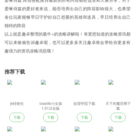
爱琳诗篇 阵容搭配推荐最新的所有内容都在这里和大家分享，对于
爱琳诗篇的爱好者来说，能否培养出自己的阵容影响很大，也希望
各位玩家能够早日守护好自己想要的英雄和道具，早日培养出自己
独特的阵容
以上就是趣卓整理的最牛×的攻略讲解啦！有更想知道的攻略资讯都
可以来偷偷告诉趣卓呢，也可以更多多关注趣卓将会带给你更多有
趣强力的资讯攻略消息哦！
推荐下载
jk转校生
loselife小女孩
欲望学院下载
天下布魔官网下
1.51汉化版
载
下载
下载
下载
下载