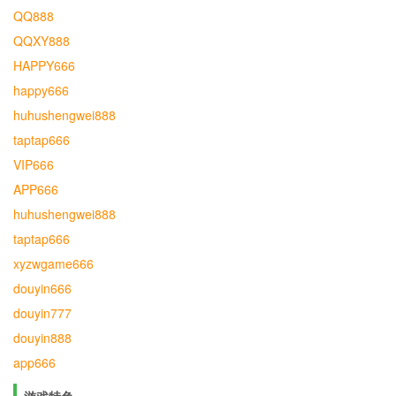
QQ888
QQXY888
HAPPY666
happy666
huhushengwei888
taptap666
VIP666
APP666
huhushengwei888
taptap666
xyzwgame666
douyin666
douyin777
douyin888
app666