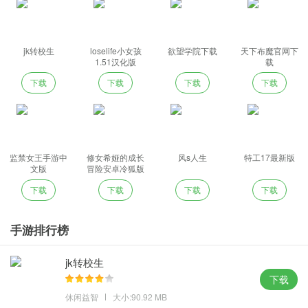
jk转校生
loselife小女孩
欲望学院下载
天下布魔官网下
1.51汉化版
载
下载
下载
下载
下载
监禁女王手游中
修女希娅的成长
风s人生
特工17最新版
文版
冒险安卓冷狐版
下载
下载
下载
下载
手游排行榜
jk转校生
下载
休闲益智
大小:90.92 MB