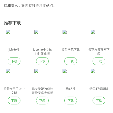
略和资讯，欢迎持续关注本站点。
推荐下载
jk转校生
loselife小女孩
欲望学院下载
天下布魔官网下
1.51汉化版
载
下载
下载
下载
下载
监禁女王手游中
修女希娅的成长
风s人生
特工17最新版
文版
冒险安卓冷狐版
下载
下载
下载
下载