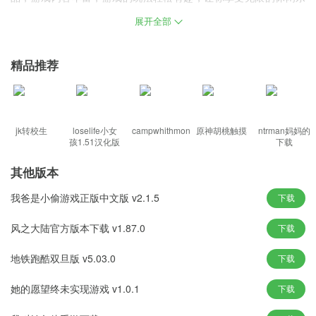
趣。喜欢的朋友赶紧下载吧。
展开全部
培育宝箱介绍
精品推荐
培育宝箱是一款像素画风的休闲类放置游戏，以培养宝箱为核心，
轻松的放置点击玩法，游戏中，你的敌人会千方百计的去夺回宝
箱，可你一定要保着它，不要给他们抢走，玩家通过放置饲养宝箱
来获得财富，还得不断的升级宝箱。你召回来的宝贝们肯定能帮
jk转校生
loselife小女
campwhithmon
原神胡桃触摸
ntrman妈妈的
孩1.51汉化版
下载
你，再加上你无穷的法力，肯定能把敌人击退，获得更多金币和宝
物，感兴趣的小伙伴快来下载体验吧。
其他版本
培育宝箱内购下载特色
我爸是小偷游戏正版中文版 v2.1.5
下载
1、超有趣的像素风格，简单精致。
风之大陆官方版本下载 v1.87.0
下载
2、升级宝箱可以获得更多的金币并且提高效率;
3、全新的游戏玩法，饲养宝箱你从来没有过的体验;
地铁跑酷双旦版 v5.03.0
下载
4、多种不同的游戏背景，全新的游戏玩法和游戏内容;
她的愿望终未实现游戏 v1.0.1
下载
5、每个不同的宝箱都拥有不同的花纹和款式哦，选择并且强化;