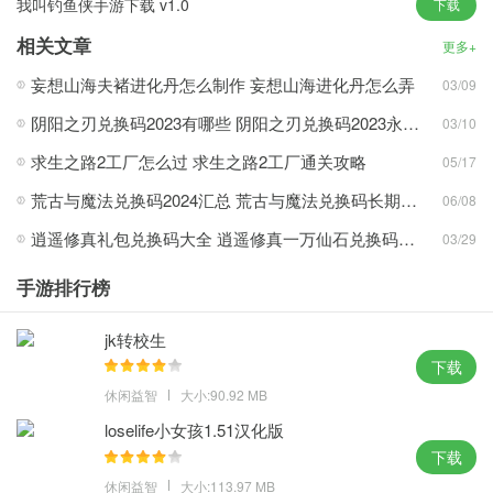
我叫钓鱼侠手游下载 v1.0
培育宝箱下载亮点
下载
相关文章
1、多变的主题场景，更有宝宝召唤系统。
更多+
2、游戏动画Q萌风趣，个性化的人物设计。
妄想山海夫褚进化丹怎么制作 妄想山海进化丹怎么弄
03/09
3、作品中为玩家设定了很多不同种类的魔物和各种各样的敌人。
阴阳之刃兑换码2023有哪些 阴阳之刃兑换码2023永久有效
03/10
4、玩家需要在游戏中不断的进行挑战，并且融入了丰富的内容和画
求生之路2工厂怎么过 求生之路2工厂通关攻略
05/17
面细节。
5、游戏中玩家将要面对的是数量庞大的敌人和激烈的战斗。
荒古与魔法兑换码2024汇总 荒古与魔法兑换码长期有效一览
06/08
培育宝箱最新版下载玩法
逍遥修真礼包兑换码大全 逍遥修真一万仙石兑换码分享
03/29
- 先进入游戏，加载完后，小退到手机界面。
手游排行榜
- 进入游戏进行购买，不会出现不能购买的情况。
- 瞬间提升战力不是梦，还等什么赶快来战吧。
jk转校生
下载
- 打开设置里的飞行模式，然后开启飞行模式。
休闲益智
大小:90.92 MB
- 退出游戏，打开飞行模式在进入，就购买成功了。
loselife小女孩1.51汉化版
下载
休闲益智
大小:113.97 MB