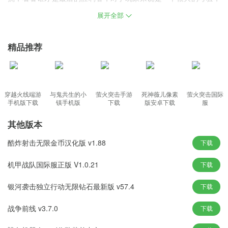
酷炸射击汉化版下载
是一款高自由度的射击手游，游戏采用高品质3
展开全部
D画面，每一个细节都经过精心设计，让游戏场景更加真实，让玩家
仿佛置身于真实的格斗世界，玩家可以选择不同的角色，每个角色
精品推荐
都有自己独特的武器和属性。
游戏特色
无论是子弹的飞行轨迹，还是爆炸的冲击波，都仿佛是真实的
穿越火线端游
与鬼共生的小
萤火突击手游
死神薇儿像素
萤火突击国际
手机版下载
镇手机版
下载
版安卓下载
服
无论是战斗的激烈程度，还是胜利的喜悦，都可以通过音乐传达给
你
其他版本
支持在线多人竞技，你可以与好友组队，共同挑战各种任务
酷炸射击无限金币汉化版 v1.88
下载
提供二十多种不同的地图，每张都有其独特的环境和战术
提供多种游戏模式，每种模式让您体验不同的乐趣
机甲战队国际服正版 V1.0.21
下载
银河袭击独立行动无限钻石最新版 v57.4
下载
游戏优势
画面设计非常立体，无论是建筑物还是地形都仿佛是真实的
战争前线 v3.7.0
下载
你可以根据自己的喜好自由的装扮你的角色，看起来会非常好看