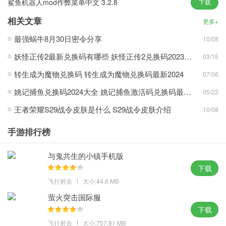
鲨鱼机器人mod作弊菜单中文 3.2.8
下载
以其独特的艺术风格，营造出栩栩如生的战场场景
相关文章
采用第一人称视角，让你更真实地感受到战争的紧张与刺激
更多+
拥有多种现代枪械，从手枪到狙击枪，步枪到机枪，应有尽有
最强蜗牛8月30日密令分享
10/08
游戏魅力
妖怪正传2最新兑换码有哪些 妖怪正传2兑换码2023通用分享
03/15
游戏拥有精美细致的画面和多种游戏模式，让玩家享受不同的射击
转生成为魔物兑换码 转生成为魔物兑换码最新2024
07/06
体验
姚记捕鱼兑换码2024大全 姚记捕鱼激活码兑换码最新分享
05/22
游戏画面精致细腻，大量的3D建模和丰富的地图场景让玩家仿佛置
王者荣耀S29战令皮肤是什么 S29战令皮肤介绍
10/08
身于真实的战场之中，精美的画面设计让玩家享受一场视觉盛宴
游戏具有自动射击功能，玩家可以通过简单的操作轻松控制角色的
手游排行榜
移动和射击，这样的设计可以让新手玩家快速上手并享受游戏的乐
趣
与鬼共生的小镇手机版
游戏经过精心优化，保证游戏运行流畅、连接稳定，同时游戏还拥
下载
有高FPS，让玩家享受丝滑的射击体验
飞行射击
大小:44.6 MB
游戏拥有多种游戏模式，包括死亡竞赛、团队竞技等，每种模式都
萤火突击国际服
有自己独特的玩法和规则，让玩家不断尝试新的挑战
下载
飞行射击
大小:757.81 MB