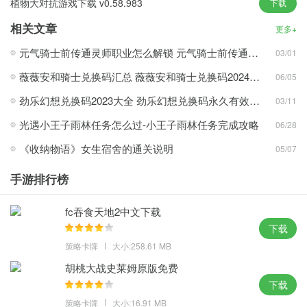
植物大对抗游戏下载 v0.58.983
下载
游戏中的重播功能无疑增强了玩家的体验。
相关文章
更多+
棍棒战争斯蒂克曼战役遗产无限钻石金币游戏亮点
元气骑士前传通灵师职业怎么解锁 元气骑士前传通灵师职业解锁方式介绍
03/01
充满激情的音效让打击感觉更加真实。 你可以通过切入肉来炫耀你
薇薇安和骑士兑换码汇总 薇薇安和骑士兑换码2024大全
06/05
的连击。 运筹帷幄，赢得脑力对决。
你必须通过开采金币来升级你的军队，提高你的火柴人技能和武
劲乐幻想兑换码2023大全 劲乐幻想兑换码永久有效分享
03/11
器，或者使用额外的工具来击败敌人的火柴人。
光遇小王子雨林任务怎么过-小王子雨林任务完成攻略
06/28
提高你的科技来增强你的战斗力，创造更多的道具来对付敌人，占
《收纳物语》女生宿舍的通关说明
05/07
领所有领土，体验战争的快感
操作虽然简单，但在实战中想要完美闪避显然并不是那么容易。 它
手游排行榜
很容易上手，需要练习才能掌握。
多种角色风格带你体验不同的个人生活，精美的特效为你在黑夜中
fc吞食天地2中文下载
照亮前进的道路。
下载
策略卡牌
大小:258.61 MB
编辑评论
胡桃大战史莱姆原版免费
下载
每个地区都有战斗人员，他们现在的战争是极其激烈和残酷的，他
策略卡牌
大小:16.91 MB