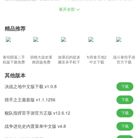
柴人技能，并使用棍棒击败所有对手和职业角色，为了得到最后的
展开全部
宝藏和荣耀，为了成为这片区域最强大的部落，所有人都准备和自
己的部下战斗。
精品推荐
棍棒战争斯蒂克曼战役遗产无限钻石金币游戏特色
武器锻造也是提升实力的一个途径，一定要找图文并茂的书籍。
出色的 3D 图形、逼真的物理效果和令人惊叹的音效。
泰坦陨落二手
胡桃大战史莱
放课后的捉迷
fc吞食天地2
战斗泰坦手游
机版下载免费
姆原版免费
藏安卓手机下
中文下载
官方下载
不同的升级方式和200多种物品，以及优秀的升级系统!
载
多种人物风格带你体验不同的个人生活，内容非常丰富。
其他版本
当你有足够的金币时，记得升级你的角色，让自己变得更强大。
决战之地中文版下载 v1.0.8
下载
棍棒战争斯蒂克曼战役遗产无限钻石金币游戏优势
猎手之王最新版 v1.1.1256
下载
3 个具有挑战性的关卡：中级 - 困难 - 地狱，让你充满挑战
舰队指挥官手游官方正版 v12.6.12
下载
策略游戏、动作游戏、休闲游戏、趣味格斗游戏
使用你的策略来提高你的武装部队的作战能力
战争进化史内置菜单中文版 v4.8
下载
玩持久战，考验你的战略思维到极限。