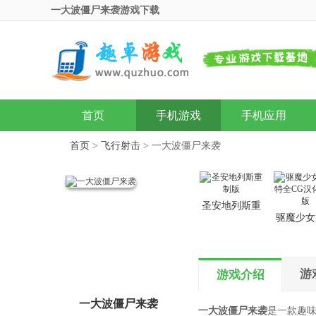
一大波僵尸来袭游戏下载
首页
手机游戏
手机应用
首页
>
飞行射击
> 一大波僵尸来袭
圣安地列斯重
驱魔少女
制版
特全CG
装版
游
游戏介绍
一大波僵尸来袭
一大波僵尸来袭
是一款趣