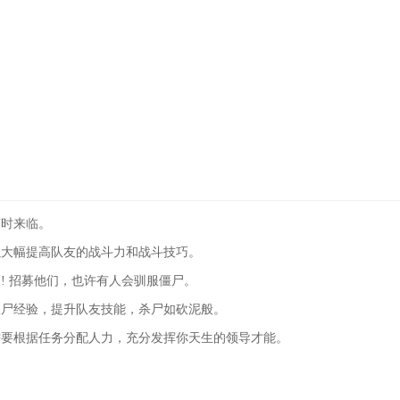
随时来临。
以大幅提高队友的战斗力和战斗技巧。
! 招募他们，也许有人会驯服僵尸。
砍尸经验，提升队友技能，杀尸如砍泥般。
需要根据任务分配人力，充分发挥你天生的领导才能。