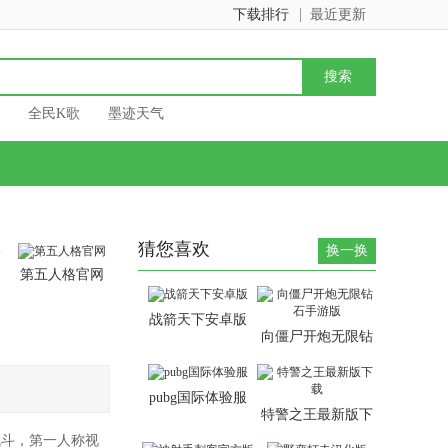
下载排行
最近更新
全民K歌
墨迹天气
猜您喜欢
换一换
第五人格官网
战箭天下安卓版
向僵尸开炮无限钻
石手游版
pubg国际体验服
特警之王最新版下
载
战斗，第一人称视