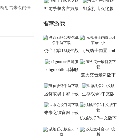
不断射击来袭的僵
神射手刺客官方版
野蛮打击汉化版
推荐游戏
使命召唤16现代战
元气骑士内置mod
争手游下载
菜单中文
pubgmobile日韩服
萤火突击最新版下
载
迷你攻势手游下载
生存战争2中文版
未来之役官网下载
机械战争3中文版下
载