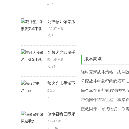
v1.0
死神薇儿像素版
安卓下载
138.37 MB
v3.3.1
穿越火线端游手
版本亮点
机版下载
954.59 MB
v2.38
随时更新战斗策略，战斗
分配战斗中获得的武器可
萤火突击手游下
载
2 GB
每个幸存者都有独特的技巧
v1.0
带领同伴继续征程，积累
搜救同伴、寻找物资，你
使命召唤国际服
手游
73.94 MB
v1.9.34