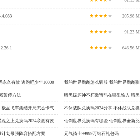
61.19 M
.083
205.98 M
91.23 M
.26.1
646.56 M
码永久有效 逃跑吧少年10000
我的世界鹦鹉怎么驯服 我的世界鹦鹉
2游戏暂停方法
暗黑破坏神不朽邀请码在哪里输入 暗
 极品飞车集结开局怎么卡气
不休战队兑换码2024分享 不休战队兑
魂之上兑换码2024亲测有效
仙剑世界兑换码有哪些 仙剑世界全新
享
雄计划最强阵容搭配方案
元气骑士99999万钻石礼包码