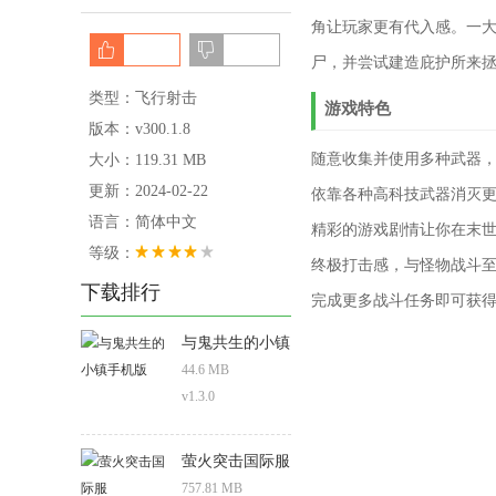
角让玩家更有代入感。一
尸，并尝试建造庇护所来
类型：飞行射击
游戏特色
版本：v300.1.8
随意收集并使用多种武器
大小：119.31 MB
更新：2024-02-22
依靠各种高科技武器消灭
语言：简体中文
精彩的游戏剧情让你在末
等级：
终极打击感，与怪物战斗
下载排行
完成更多战斗任务即可获
与鬼共生的小镇
手机版
44.6 MB
v1.3.0
萤火突击国际服
757.81 MB