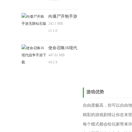
向僵尸开炮手游
无限钻石版
242.1 MB
v1.1.0
使命召唤16现代
战争手游下载
447.61 MB
v0.2.4
游戏优势
自由度极高，你可以自由
精彩的游戏剧情让你在末
每个模式都会给玩家带来