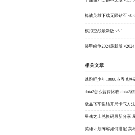
平面僵尸防御中文版 v1.9.9
枪战英雄下载无限钻石 v0.6.4
模拟空战最新版 v3.1
装甲纷争2024最新版 v2024.2
相关文章
逃跑吧少年10000点券兑换
点券兑换码最新汇总
dota2怎么暂停比赛 dota
极品飞车集结开局卡气方法
星魂之上兑换码最新分享 星
汇总
英雄计划阵容如何搭配 英