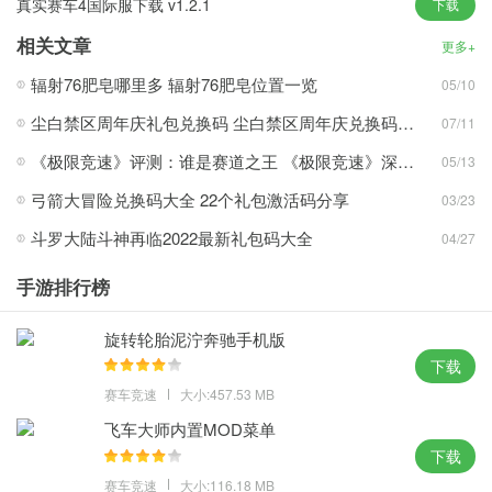
真实赛车4国际服下载 v1.2.1
下载
的视觉享受。
相关文章
丰富的游戏内容，包括赛车商店、道具商店和赛车资讯版块，满足
更多+
不同玩家的需求。
辐射76肥皂哪里多 辐射76肥皂位置一览
05/10
超越你的对手，成功超越眼前的对手并获得更高的排名，最终的奖
尘白禁区周年庆礼包兑换码 尘白禁区周年庆兑换码分享
07/11
励也会更加丰厚。
《极限竞速》评测：谁是赛道之王 《极限竞速》深度评测
05/13
多样化的赛车车型，从普通轿车到豪华跑车，满足不同玩家的需
求。
弓箭大冒险兑换码大全 22个礼包激活码分享
03/23
精美的赛道设计真实模拟了真实的赛车场景，让玩家身临其境。
斗罗大陆斗神再临2022最新礼包码大全
04/27
真实赛车4中文版游戏亮点
手游排行榜
游戏操作简单直观，新手玩家也能快速上手，享受赛车的乐趣。
玩家可以根据自己的喜好对赛车进行修改和调校，打造出独一无二
旋转轮胎泥泞奔驰手机版
的赛车。
下载
游戏的匹配系统保证了玩家可以与实力相当的对手进行较量，保证
赛车竞速
大小:457.53 MB
了比赛的公平性。
飞车大师内置MOD菜单
通过活跃的玩家社区，玩家可以交流经验、分享技能，甚至可以参
下载
与社区组织的各种活动。
赛车竞速
大小:116.18 MB