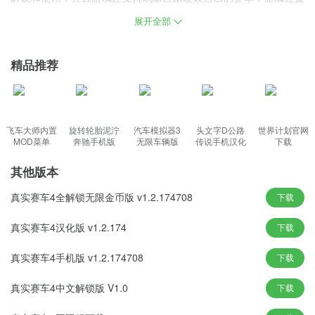
供多种不同的游戏模式，如单人赛事、多人竞赛、时间挑战等等。
展开全部
真实赛车4中文版游戏特色
精品推荐
游戏提供了多种赛车供玩家选择，其中包括众多知名汽车品牌的高
性能车型，满足不同玩家的需求。
游戏采用先进的物理引擎来模拟真实的驾驶物理，包括车辆加速、
制动、悬架等。
飞车大师内置
旋转轮胎泥泞
汽车模拟器3
头文字D公路
世界计划官网
MOD菜单
奔驰手机版
无限车辆版
传说手机汉化
下载
游戏中添加了动态天气变化。 不同的天气条件会影响赛车的性能和
版
玩家的驾驶技巧。
其他版本
游戏中的赛车模型和赛道设计力求还原现实世界，给玩家带来仿佛
真实赛车4全解锁无限金币版 v1.2.174708
下载
亲自驾驶的真实感受。
游戏拥有高清画面，车辆细节和赛道环境展现得淋漓尽致，增强了
真实赛车4汉化版 v1.2.174
下载
游戏的沉浸感。
真实赛车4手机版 v1.2.174708
下载
真实赛车4中文版游戏优势
真实赛车4中文解锁版 V1.0
下载
视角切换，通过各种类型的角色视角切换，也可以给玩家带来不同