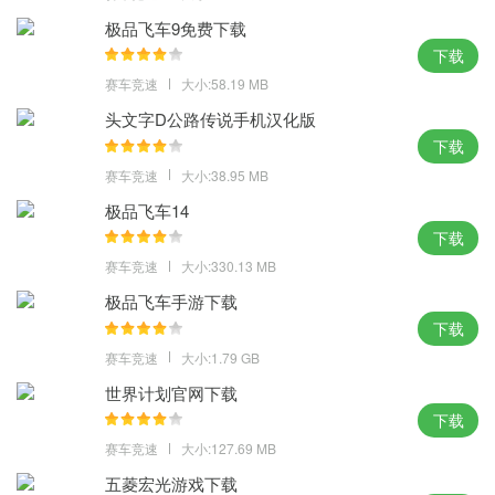
开发团队定期推出新的内容更新和优化，保持游戏的新鲜度和稳定
极品飞车9免费下载
性。
下载
赛车竞速
大小:58.19 MB
小编点评
头文字D公路传说手机汉化版
下载
这是一款充满真实感和刺激感的竞速竞技类手机游戏，游戏还支持
赛车竞速
大小:38.95 MB
实时多人在线竞技，玩家可以与世界各地的玩家同场竞技，体验赛
极品飞车14
车的刺激与乐趣。
下载
赛车竞速
大小:330.13 MB
极品飞车手游下载
下载
赛车竞速
大小:1.79 GB
世界计划官网下载
下载
赛车竞速
大小:127.69 MB
五菱宏光游戏下载