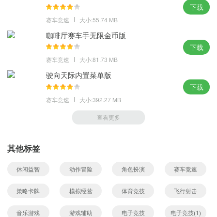
下载
赛车竞速
大小:55.74 MB
咖啡厅赛车手无限金币版
下载
赛车竞速
大小:81.73 MB
驶向天际内置菜单版
下载
赛车竞速
大小:392.27 MB
查看更多
其他标签
休闲益智
动作冒险
角色扮演
赛车竞速
策略卡牌
模拟经营
体育竞技
飞行射击
音乐游戏
游戏辅助
电子竞技
电子竞技(1)