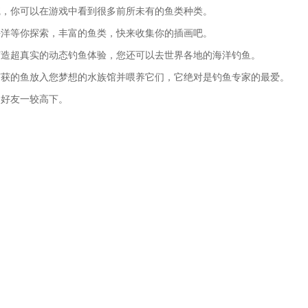
腻，你可以在游戏中看到很多前所未有的鱼类种类。
海洋等你探索，丰富的鱼类，快来收集你的插画吧。
打造超真实的动态钓鱼体验，您还可以去世界各地的海洋钓鱼。
捕获的鱼放入您梦想的水族馆并喂养它们，它绝对是钓鱼专家的最爱。
和好友一较高下。