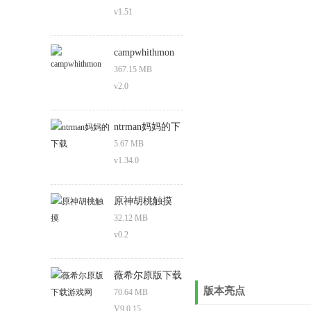
v1.51
campwhithmon
367.15 MB
v2.0
ntrman妈妈的下
载
5.67 MB
v1.34.0
原神胡桃触摸
32.12 MB
v0.2
薇希尔原版下载
版本亮点
游戏网
70.64 MB
V9.0.15