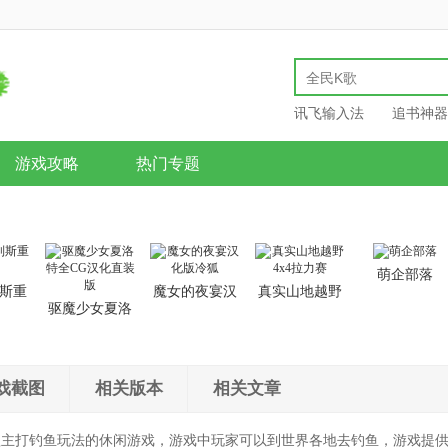
讯飞输入法
追书神器
游戏攻略
热门专题
萌企部落
斯重
魔女的夜宴汉
真实山地越野
驱魔少女夏洛
化版冷狐
4x4拉力赛
特全CG汉化直
装版
戏截图
相关版本
相关文章
款主打钓鱼玩法的休闲游戏，游戏中玩家可以到世界各地去钓鱼，游戏提