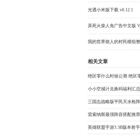
光遇小米版下载 v0.12.1
弄死火柴人免广告中文版 V2
我的世界烦人的村民模组整合包 
相关文章
绝区零什么时候公测 绝区
小小空城计兑换码福利汇总 
一览
三国志战略版平民天水枪
雷索纳斯最强阵容搭配推荐
攻略
英雄联盟手游3.3B版本射