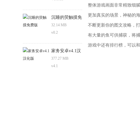
整体游戏画面非常精致细
更加真实的场景，神秘的
沉睡的荧触摸免
费版
32.14 MB
不断更新你的图文攻略，
v0.2
有大量的鱼可供捕获，将
游戏中还有排行榜，可以
家务安卓v4.1汉
化版
377.27 MB
v4.1