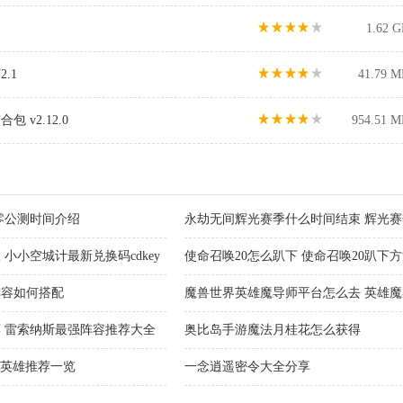
1.62 
.1
41.79 M
v2.12.0
954.51 M
零公测时间介绍
永劫无间辉光赛季什么时间结束 辉光
小小空城计最新兑换码cdkey
使命召唤20怎么趴下 使命召唤20趴下
阵容如何搭配
魔兽世界英雄魔导师平台怎么去 英雄
务完成攻略
 雷索纳斯最强阵容推荐大全
奥比岛手游魔法月桂花怎么获得
手英雄推荐一览
一念逍遥密令大全分享