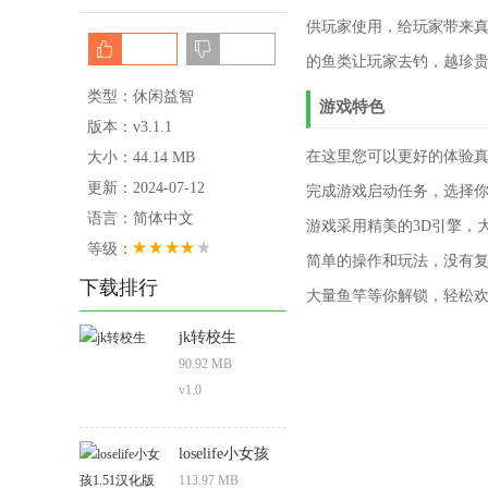
供玩家使用，给玩家带来
的鱼类让玩家去钓，越珍
类型：休闲益智
游戏特色
版本：v3.1.1
在这里您可以更好的体验
大小：44.14 MB
更新：2024-07-12
完成游戏启动任务，选择
语言：简体中文
游戏采用精美的3D引擎，
等级：
简单的操作和玩法，没有
下载排行
大量鱼竿等你解锁，轻松
jk转校生
90.92 MB
v1.0
loselife小女孩
1.51汉化版
113.97 MB