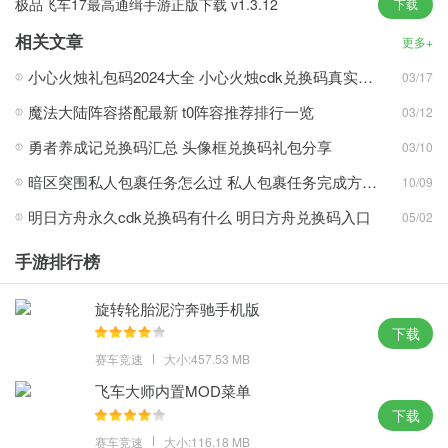
极品飞车17最高通缉手游正版下载 v1.3.12
下载
验。
相关文章
具有超现实的物理和逻辑、三维动画角色以及完美的定制系统。
更多+
每个玩家都将在游戏中扮演最好的角色，对抗最强的车手，享受游
小心火烛礼包码2024大全 小心火烛cdk兑换码真实有效分享
03/17
戏的乐趣;
魔法大陆阵容搭配最新 t0阵容推荐排行一览
03/12
汽车定制系统，收集独特的车辆，定制造型、内饰甚至高科技武器;
勇者养成记兑换码汇总 头像框兑换码礼包分享
03/10
超过 40 辆独特的汽车等待您解锁和使用，在世界锦标赛中排名，并
赢得独家游戏内奖品。
暗区突围私人包裹任务怎么过 私人包裹任务完成方法攻略
10/09
明日方舟永久cdk兑换码有什么 明日方舟兑换码入口
05/02
游戏内容
手游排行榜
超过40种不同风格的赛车等你来启动，并在游戏中获得专属奖励。
参加在线比赛或锦标赛以获得排名，全新的沙滩赛车给你带来新的
旋转轮胎泥泞奔驰手机版
感受、新的元素。
下载
高清细腻的游戏画面、精致逼真的场景布局、三维卡通人物立绘;
赛车竞速
大小:457.53 MB
色彩缤纷的海滩场景地图，在风景如画的海滩上驾驶你最喜欢的定
飞车大师内置MOD菜单
制赛车;
下载
全套更豪华车辆让您在飙车世界中体验枪声的刺激。
赛车竞速
大小:116.18 MB