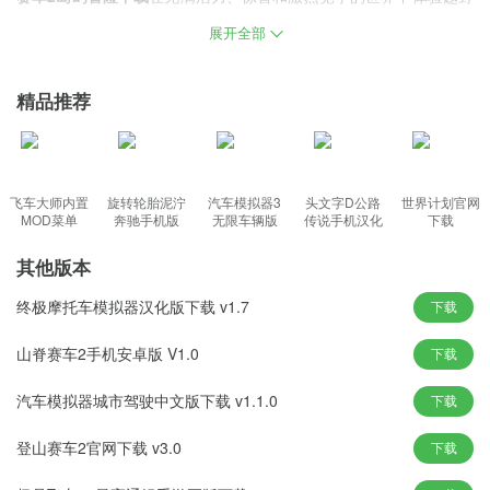
卡丁车的狂热之旅，感兴趣的朋友欢迎来本站下载体验。
展开全部
游戏亮点
精品推荐
添加了许多新东西，包括可更新的能源系统和各种不同的游戏方
式。
每辆车都可以根据玩家的想法进行改装，努力将战斗效果发挥到最
大;
飞车大师内置
旋转轮胎泥泞
汽车模拟器3
头文字D公路
世界计划官网
MOD菜单
奔驰手机版
无限车辆版
传说手机汉化
下载
每个玩家都可以在最激烈的比赛中成为最好的赛车手，享受赛车的
版
乐趣。
其他版本
色彩缤纷的海滩场景图片，在风景如画的海滩上驾驶你最喜欢的定
终极摩托车模拟器汉化版下载 v1.7
下载
制赛车;
提供精美的车辆和角色，每个玩家都可以自由解锁，用自己喜欢的
山脊赛车2手机安卓版 V1.0
下载
角色和赛车开始漂移赛车;
汽车模拟器城市驾驶中文版下载 v1.1.0
下载
游戏特色
登山赛车2官网下载 v3.0
下载
改装您的车辆以显着提高性能并在常规比赛中提供最令人兴奋的体