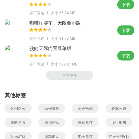
下载
赛车竞速
大小:55.74 MB
咖啡厅赛车手无限金币版
下载
赛车竞速
大小:81.73 MB
驶向天际内置菜单版
下载
赛车竞速
大小:392.27 MB
查看更多
其他标签
休闲益智
动作冒险
角色扮演
赛车竞速
策略卡牌
模拟经营
体育竞技
飞行射击
音乐游戏
游戏辅助
电子竞技
电子竞技(1)