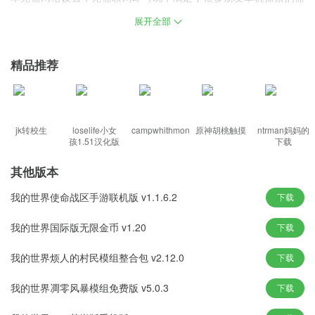
求，这对于网络环境不好或者设备配置跟不上的朋友来说也是一大
展开全部
福音。
游戏亮点
精品推荐
沉浸在自己构建的世界中，集中精力在冒险探索中取得最终胜利。
唤醒童年的乐高记忆，体验不同的模拟，也是相当满足的。
长按操作界面屏幕，自动重复上次操作，连续挖掘，自由移动。
jk转校生
loselife小女
campwhithmon
原神胡桃触摸
ntrman妈妈的
孩1.51汉化版
下载
不仅是建设，还有破坏，这是一种玩和尝试制作电路的好方法。
像素风格，在回归最纯粹的视觉享受的同时，也是对你创造力的挑
其他版本
战和审美的尝试。
我的世界使命战区手游联机版 v1.1.6.2
下载
游戏特色
我的世界国际版无限金币 v1.20
下载
每一座建筑，你所做的每一次冒险，也极大的激发了玩家的创作灵
我的世界烦人的村民模组整合包 v2.12.0
下载
感。
支持角色个性化定制，需要小心应对更多的敌人，挑战更危险的极
我的世界凋零风暴模组免费版 v5.0.3
下载
限。