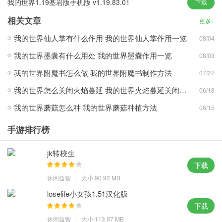
我的世界1.19基岩版手机版 v1.19.83.01
下载
强大的世界BOSS非常可怕，你会体验到前所未有的成就感和满足
相关文章
感。
更多+
不受任何限制地创建您自己的个人游戏目标，整个区域都是你自己
我的世界仙人掌有什么作用 我的世界仙人掌作用一览
08/04
组成、建立和完成的。
我的世界墨囊有什么用处 我的世界墨囊作用一览
08/03
无限发挥你的想象力去创造，随着玩家的加入，世界将不断扩大和
我的世界附魔书怎么做 我的世界附魔书制作方法
07/27
更新。
我的世界怎么关闭火焰蔓延 我的世界火焰蔓延关闭方法
06/18
游戏内容
我的世界蘑菇怎么种 我的世界蘑菇种植方法
06/15
画面清晰，视觉效果好，不过这次的积木是无尽的像素块。
手游排行榜
流畅的操作帮助玩家在模拟冒险中不断追求更高的目标。
实现你的理想，让每个玩家都拥有独特的游戏形象。
jk转校生
独特的游戏生态系统，打造属于你自己的新王国，你将成为整个世
下载
界的完美主人。
休闲益智
大小:90.92 MB
收集物品并探索未知的地图，创造力和破坏力在这里完美结合。
loselife小女孩1.51汉化版
下载
小编点评
休闲益智
大小:113.97 MB