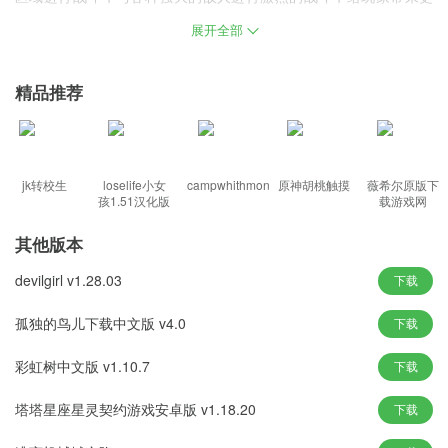
加刺激有趣的游戏体验。
展开全部
游戏亮点
精品推荐
在世界排名赛中与玩家一较高下，登上海洋守护者排名榜首。
即使离线，也可以持续获取资源，轻松升级战舰，增强实力;
轻松应对各种挑战，打造个性化的海上堡垒。
只有合理安排战舰装备和技能，才能在复杂的海战中立于不败之
jk转校生
loselife小女
campwhithmon
原神胡桃触摸
薇希尔原版下
孩1.51汉化版
载游戏网
地。
多样化的舰船和武器升级系统，体验更刺激的海上冒险。
其他版本
devilgirl v1.28.03
下载
游戏特色
孤独的鸟儿下载中文版 v4.0
下载
无需复杂操作，自动瞄准射击，轻松参与各种战斗;
资源管理策略，广阔的海洋地图包含多个区域，解锁新的海域来挑
彩虹树中文版 v1.10.7
下载
战更强大的海盗。
招募和发展船员，完成特定目标即可解锁成就并获得独家奖励。
塔塔星座星灵契约游戏安卓版 v1.18.20
下载
将战舰放置在关键地点并及时升级强化，以抵御日益强大的敌人;