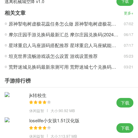
逃离机械城空降 v1.0
下载
个性化船舶装饰，并用战斗胜利获得的装饰创造一艘独特的战舰。
相关文章
更多+
游戏内容
原神掣电树虚极花蕊任务怎么做 原神掣电树虚极花蕊任务完成攻略
07/02
从平静的海湾到狂风巨浪的深海，每一个关卡都是新的挑战。
摩尔庄园手游兑换码最新汇总 摩尔庄园兑换码(2024)口令神奇密码分享
06/17
成就系统和奖励，每个船员都有独特的技能，可以适当配置团队以
增强整体实力。
星球重启人马座源码搭配推荐 星球重启人马座赋能什么好
07/17
武器可以通过多种方式升级，从基础火炮到激光炮，战略组合可以
坦克世界流畅游戏该怎么设置 游戏设置推荐
05/23
增强战斗力。
荒野迷城兑换码最新亲测可用 荒野迷城七个兑换码长期可用分享
03/21
自动射击系统合理分配金币、木材等资源，平衡升级和建造需求。
探索海图，放置自动战斗，解放双手轻松升级。
手游排行榜
小编点评
jk转校生
游戏的画面较为精简，每种武器都有其独特的战斗效果，助你在保
下载
卫海洋的征途中无往不利。
休闲益智
大小:90.92 MB
loselife小女孩1.51汉化版
下载
休闲益智
大小:113.97 MB