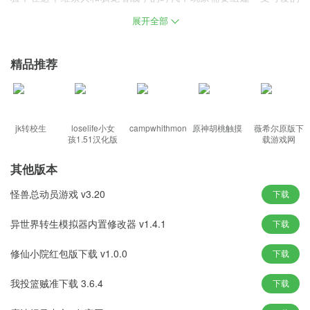
龙队，
萌龙大乱斗手游下载安装
是一款模拟经营游戏，玩家将扮演
展开全部
驯龙师的角色，组建一支可爱的龙队来抵抗维京人的入侵，游戏中
的每条龙都拥有可爱的外表和独特的技能，玩家可以收集、训练和
精品推荐
升级这些龙，并通过交配产生具有新属性的可爱龙。
游戏特色
玩家可以将不同的萌龙交配，繁育出全新的萌龙，为萌龙繁殖开启
jk转校生
loselife小女
campwhithmon
原神胡桃触摸
薇希尔原版下
孩1.51汉化版
载游戏网
无限可能
回合制策略恐龙对战玩法，让玩家轻松上手，体验回合制恐龙对战
其他版本
游戏的乐趣
怪兽总动员游戏 v3.20
下载
独特的恐龙训练模拟体验让玩家身临其境，让玩家不断养成属于自
己的可爱恐龙角色
异世界转生模拟器内置修改器 v1.4.1
下载
多种酷炫的恐龙战斗冒险技能可供玩家解锁和使用，使用各种技能
修仙小院红包版下载 v1.0.0
下载
来帮助你顺利战斗
自由建造各种不同的建筑，助你顺利冒险，通过建造建筑顺利打造
我投篮贼准下载 3.6.4
下载
恐龙