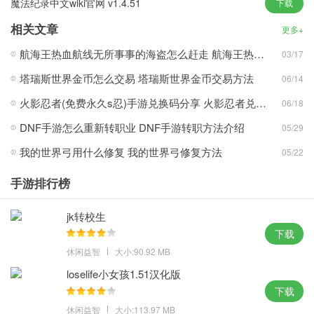
魔法纪录中文wiki官网 v1.4.51
下载
游戏优势
相关文章
更多+
游戏可爱的画风、轻松的玩法、丰富的内容让玩家体验轻松愉快的
航海王热血航线无所事事的海盗怎么赶走 航海王热血航线无所事事的海盗怎么过去
03/17
游戏体验，与可爱的小龙们一起享受冒险探索的乐趣
塔瑞斯世界金币怎么交易 塔瑞斯世界金币交易方法
06/14
恐龙战斗冒险体验非常考验玩家的策略头脑，玩家需要使用不同的
火影忍者(免费永久s忍)手游兑换码分享 火影忍者兑换码2024最新一览
06/18
策略来成功地进行冒险战斗
游戏中的各种恐龙角色各自拥有不同的属性，玩家需要利用属性关
DNF手游怎么重新转职业 DNF手游转职方法介绍
05/29
系进行战斗
我的世界弓用什么修复 我的世界弓修复方法
05/22
玩家可以定期抚摸可爱的小龙，以获得额外的金币奖励，增加游戏
的互动性和乐趣，体验恐龙互动带来的独特乐趣
手游排行榜
独特的恐龙角色训练和养成体验让玩家有十足的成就感，可以在游
jk转校生
戏中享受训练和养成的乐趣
下载
游戏魅力
休闲益智
大小:90.92 MB
游戏采用全新引擎打造，立体感强烈，细节丰富，光影效果出色，
loselife小女孩1.51汉化版
为玩家呈现了一个丰富多彩的龙岛冒险世界
下载
玩家需要合理搭配不同属性的恐龙来进行战斗冒险，通过合理的组
休闲益智
大小:113.97 MB