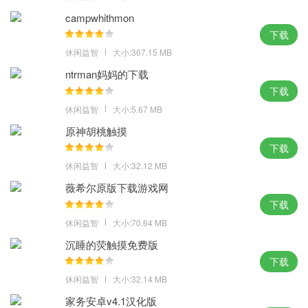
合成功击败敌人
campwhithmon
多种不同的恐龙训练战斗模式可供玩家选择体验，感受不同训练战
下载
斗模式的新鲜感
休闲益智
大小:367.15 MB
游戏提供了饲养、训练、战斗等多种玩法，玩家可以探索和体验不
ntrman妈妈的下载
同的游戏内容，身临其境地享受游戏的乐趣
下载
爽快刺激的恐龙战斗冒险游戏体验让玩家肾上腺素激增，在游戏中
休闲益智
大小:5.67 MB
享受恐龙冒险之旅
原神胡桃触摸
下载
游戏评论
休闲益智
大小:32.12 MB
薇希尔原版下载游戏网
采用回合制战斗方式，拖拽技能，玩家需要制定合理的元素策略来
下载
攻击敌人，充满挑战和乐趣。
休闲益智
大小:70.64 MB
沉睡的荧触摸免费版
下载
休闲益智
大小:32.14 MB
家务安卓v4.1汉化版