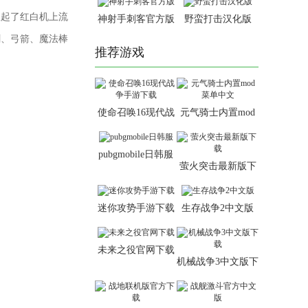
想起了红白机上流
神射手刺客官方版
野蛮打击汉化版
剑、弓箭、魔法棒
推荐游戏
使命召唤16现代战
元气骑士内置mod
争手游下载
菜单中文
pubgmobile日韩服
萤火突击最新版下
载
迷你攻势手游下载
生存战争2中文版
未来之役官网下载
机械战争3中文版下
载