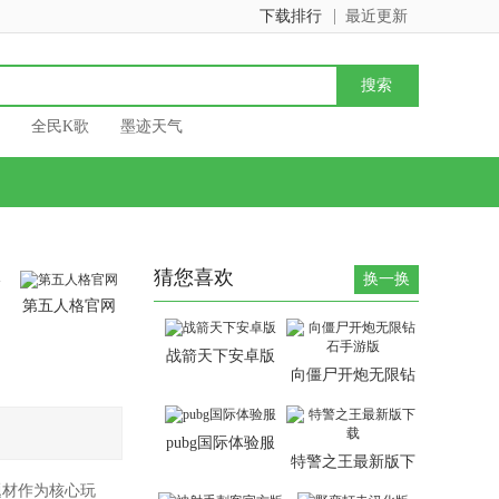
下载排行
最近更新
全民K歌
墨迹天气
猜您喜欢
换一换
第五人格官网
战箭天下安卓版
向僵尸开炮无限钻
石手游版
pubg国际体验服
特警之王最新版下
载
题材作为核心玩