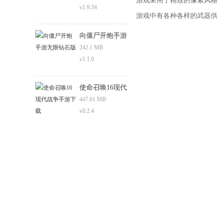
游戏采用了精致的像素风
v1.9.34
游戏中有各种各样的武器
向僵尸开炮手游
无限钻石版
242.1 MB
v1.1.0
使命召唤16现代
战争手游下载
447.61 MB
v0.2.4