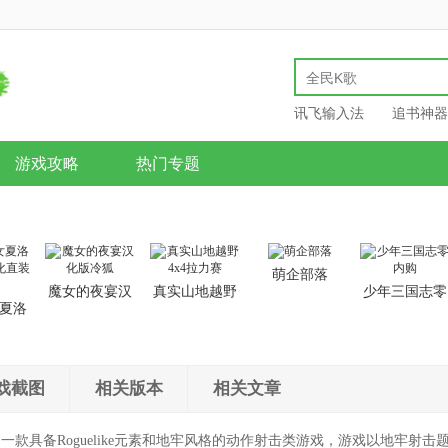
讯飞输入法
追书神器
游戏攻略
热门专题
萌企部落
魔女的夜宴汉
真实山地越野
少年三国志零
夏洛
化版冷狐
4x4拉力赛
内购
汉化直
戏截图
相关版本
相关文章
一款具备Roguelike元素和地牢风格的动作射击类游戏，游戏以地牢射击