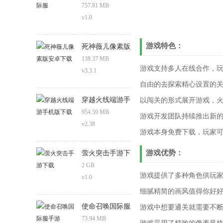
757.81 MB
v1.0
游戏特色：
死神薇儿像素版
安卓下载
138.37 MB
游戏支持多人在线合作，
v3.3.1
自由的去探索精心设置的
穿越火线端游手
以闯关的形式展开游戏，
机版下载
954.59 MB
游戏开发团队持续推出新
v2.38
游戏本身免费下载，玩家
游戏优势：
萤火突击手游下
载
2 GB
游戏提供了多种角色供玩
v1.0
细腻精简的画风值得你好
使命召唤国际服
游戏中想要通关就需要不
手游
73.94 MB