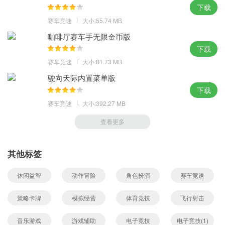
下载
赛车竞速
大小:55.74 MB
咖啡厅赛车手无限金币版
下载
赛车竞速
大小:81.73 MB
驶向天际内置菜单版
下载
赛车竞速
大小:392.27 MB
查看更多
其他标签
休闲益智
动作冒险
角色扮演
赛车竞速
策略卡牌
模拟经营
体育竞技
飞行射击
音乐游戏
游戏辅助
电子竞技
电子竞技(1)