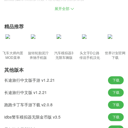
展开全部
长途旅行游戏手机版特色
在游戏中，合理利用资源有助于顺利完成旅程。注意燃油消耗，适
精品推荐
时补充。
在游戏中收集道具，以备不时之需。最终的比赛结果将取决于自己
车技的高低程度。
任务模式非常多，你可以在不同的城市中飙车，在不同的场景中展
飞车大师内置
旋转轮胎泥泞
汽车模拟器3
头文字D公路
世界计划官网
MOD菜单
奔驰手机版
无限车辆版
传说手机汉化
下载
现自己真正的速度;
版
驾驶操作非常的方便，控制越容易你才能安全驾驶，驾驶汽车轻松
其他版本
到达终点。
长途旅行中文版手游 v1.2.21
下载
惊险激情的赛车竞速玩法，考验你的操作;各种不同类型的豪华赛
车，丰富配件自由改装
长途旅行中文版 v1.2.21
下载
跑跑卡丁车手游下载 v2.0.8
下载
长途旅行游戏手机版看点
在长途旅行中，玩家需适应各种环境，如沙漠、雪山、雨林等。
idbs警车模拟器无限金币版 v3.5
下载
根据地形和气候，调整驾驶策略，确保行车安全。