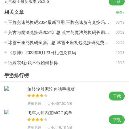
元气骑士最新版本 v5.3.5
下载
多种不同的游戏模式可以让你任意选择去感受游戏的无穷乐趣。
相关文章
激动人心的速度和激情在驾驶摩托车比赛的时候可以让你感受到。
更多+
各种各样的建模设置也是非常的真实，可以让你快速沉浸在游戏
王牌竞速兑换码2024最新可用 王牌竞速所有兑换码汇总
03/19
中。
荒古与魔法兑换码2024汇总 荒古与魔法兑换码长期有效一览
06/08
长途旅行游戏手机版优势
冰雪王座兑换码全套汇总 冰雪王座礼包兑换码免费领取
05/26
在路边发现隐藏的景点和任务，增加游戏的趣味性。
《原神》2022年9月23日礼包兑换码
10/18
与其他玩家组队完成任务，互相协助，更快地完成旅程。
纸嫁衣4新娘木偶如何获得
10/15
只有自己的车技非常厉害才可以将最终的胜利赢得。
3D设置的画面呈现出来的游戏环境更加逼真。
手游排行榜
每一次进入游戏中驾驶带给你的收获都相当丰富。
旋转轮胎泥泞奔驰手机版
长途旅行游戏手机版测评
下载
留意道路交通状况和天气情况，在开始长途旅行之前，做好充分的
赛车竞速
大小:457.53 MB
准备工作至关重要。
飞车大师内置MOD菜单
下载
赛车竞速
大小:116.18 MB