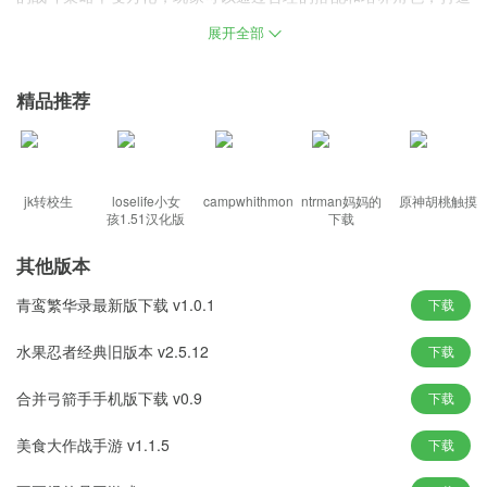
属于自己的无敌阵容，充分施展智慧和策略，征服战场。
展开全部
游戏特色
精品推荐
在生命如草的世界里，你也在城堡里摇晃，每一个选择都决定了你
的运气。
简单的文字就能揭晓波澜壮阔的历史，享受更刺激的史诗般的战斗
体验。
jk转校生
loselife小女
campwhithmon
ntrman妈妈的
原神胡桃触摸
孩1.51汉化版
下载
多种策略等待你选择并使用，完成史诗般的反击，让你展现你的强
大能力。
其他版本
你可以与各种角色互动，可以好好战斗和挑战，不断拓展自己的领
青鸾繁华录最新版下载 v1.0.1
下载
地;
每一场战斗都更加精彩刺激，准备好应对不同的敌人，体验更多刺
水果忍者经典旧版本 v2.5.12
下载
激;
合并弓箭手手机版下载 v0.9
下载
游戏亮点
美食大作战手游 v1.1.5
下载
招募更多的良臣名将，征战天下， 为所有玩家打造一场艰难时期的