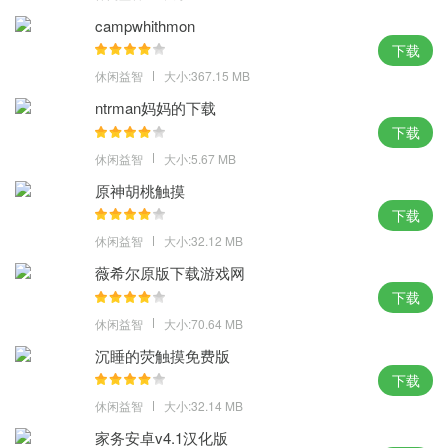
很刺激;
campwhithmon
在这里，以虚构历史为主题，你可以扮演英雄的角色，在这片战火
下载
纷飞的土地上站稳脚跟，创造属于你自己的传奇。
休闲益智
大小:367.15 MB
游戏评价
ntrman妈妈的下载
下载
经典的文字版战争模拟对决十分考验玩家的策略能力，：利用流畅
休闲益智
大小:5.67 MB
的动作来进行热血的战斗，为所有的玩家铸就一场华丽的乱世之
原神胡桃触摸
战。
下载
休闲益智
大小:32.12 MB
薇希尔原版下载游戏网
下载
休闲益智
大小:70.64 MB
沉睡的荧触摸免费版
下载
休闲益智
大小:32.14 MB
家务安卓v4.1汉化版