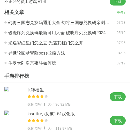
不正经的员工游戏 v1.6
下载
华丽战斗。
相关文章
你可以带领你的军队进行各种随机探索，赢得资源，建立最强大的
更多+
国家。
幻将三国志兑换码通用大全 幻将三国志兑换码亲测有效分享
03/28
它使用非常精美的图形来向您展示各种战斗的刺激性，并且游戏中
破晓序列兑换码最新可用大全 破晓序列兑换码2024年合集
05/10
的图形技术也比较先进。
光遇彩虹星门怎么去 光遇彩虹门怎么开
07/26
自由探索这张广阔的地图，他们都是历史上的经典人物，招募他们
组建一支强大的团队;
异世轮回录冒险boss攻略方法
04/05
以汉末为主题打造，为大家呈现了一个独特的三国世界，自由冒险;
斗罗大陆皇宫夜斗如何玩
07/17
手游排行榜
游戏优势
使用流畅的动作进行战斗，也可以选择协助主角，你选择自己的命
jk转校生
运。
下载
各种战斗将从这里开始，通过互动提高好感度来解锁故事;
休闲益智
大小:90.92 MB
游戏中的角色也非常多，你可以建设自己的国家发展得很好，这是
loselife小女孩1.51汉化版
非常令人兴奋的;
下载
我们为你准备了多种战斗模式，你可以自由尝试，单人、多人等都
休闲益智
大小:113.97 MB