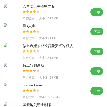
与友好的巨型昆虫共生，但也面临大规模敌对生物的攻击并为生存
监禁女王手游中文版
而战。
下载
遭遇各种驯服或攻击性的昆虫，一定能让你体验到末日世界的生存
角色扮演
大小:32.13 MB
乐趣。
风s人生
通过探索和互动，你可以在这里体验冒险，在保证安全的情况下进
下载
行探索。
角色扮演
大小:1.71 GB
丰富的主线剧情，以及日常活动任务，所有战斗和生存都将发生在
修女希娅的成长冒险安卓冷狐版
后院，小心行事。
下载
游戏评价
角色扮演
大小:32.15 MB
特工17最新版
经典的美国3D卡通风格，利用收集到的资源，玩家建造自己的避难
下载
所，作为生存的基础，并努力寻找变回原样的方法。
角色扮演
大小:14.29 MB
housechores
下载
角色扮演
大小:377.27 MB
圣安地列斯重制版