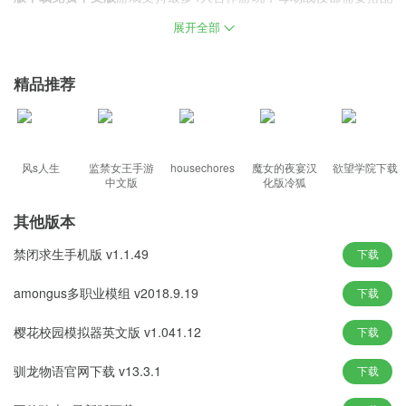
不同的阵容，依靠智慧和谋略才能在恶劣的环境中生存下去。
展开全部
游戏特色
精品推荐
收集资源、用日常物品制作工具、建造基地或为队友提供昆虫治
疗。
夜晚的微世界非常危险，玩家需要利用人类的智慧创建基地并保护
自己。
风s人生
监禁女王手游
housechores
魔女的夜宴汉
欲望学院下载
中文版
化版冷狐
用自己的智慧来制作工具和武器，体验相当好，操作也很好。
使用各种土壤和石头打造自己的基地，并在草原上解锁故事背景，
其他版本
探索更多区域。
禁闭求生手机版 v1.1.49
下载
随机产生的温度充满了毁灭性，如果你不小心，你就会生病，如果
没有药材，你就只能等死。
amongus多职业模组 v2018.9.19
下载
樱花校园模拟器英文版 v1.041.12
下载
游戏亮点
玩家以蚁人的身份进入世界，建造庇护所并与巨型昆虫互动以求生
驯龙物语官网下载 v13.3.1
下载
存。