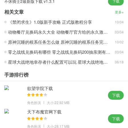
不休骑士2最新版下载 v1.3.1
下载
通过将 RPG 元素与生存游戏的最佳元素相结合，您可以像虫子一样
相关文章
以更小的尺寸穿越现实世界。
更多+
游戏为您带来闯关体验，让玩家可以通过手机操作来通关，探索更
《禁闭求生》1.0版新手攻略 正式版教程分享
10/04
多的游戏场景。
动物餐厅兑换码永久大全 动物餐厅官方给的永久激活码分享
03/04
最多三个朋友将能够从蚂蚁般的角度探索后院，并找到将其恢复到
原神沉睡的根系任务怎么做 原神沉睡的根系任务完成攻略
10/02
原始大小的方法。
最后的秘密可以在后院世界的尽头找到，整个世界非常自由，游戏
零之战线兑换码有哪些 零之战线兑换码200抽亲测有效分享
03/04
体验非常有趣。
星球大战绝地幸存者什么配置可以玩 星球大战绝地幸存者配置要求介绍
06/18
允许玩家与来自世界各地的其他玩家协作， 你必须通过不断的冒险
和探索找到恢复的方法。
手游排行榜
欲望学院下载
游戏优势
下载
草叶和环境都呈现在一个微型世界中，而将其恢复原状的方法也隐
角色扮演
大小:22.92 MB
藏在这里。
天下布魔官网下载
有机会驯服各种昆虫或生物来帮助你，它们可以成为坐骑来载你一
下载
程。
角色扮演
大小:28.17 MB