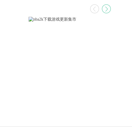
专题
nba2k下载游戏更新集市
z
，莫名
想要进入nba不光要有先天的身体条
虽
使命感
件和高球商，这几点都是可遇不可
有
有话语
求的，那么没有这些就过不了打nba
是
载了使
的瘾了吗？答案是否，nba游戏2k21
好
查看详情
度查看了
手机版下载同样能满足你这个愿
随
到16
望，喜欢哪个球星就让他陪你一起
次
秘诀，
在球场上奋斗，nba2k(online)手机版
奇
怎么获
集市让你能把自己的想法注入到偶
哪