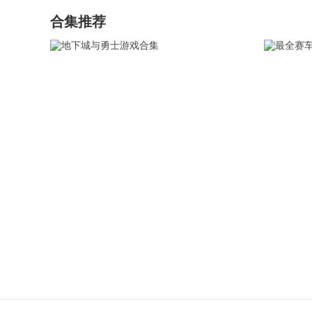
合集推荐
地下城与勇士游戏合集
最全
地下城与勇士手游是一款经典怀旧
现在
的地下城冒险动作游戏，完美还原
就想
端游，带来更方便的游戏体验。玩
年纪
家可在游戏中尽情体验各种风格的
到这
查看详情
战斗冒险，享受激情动作带来的快
卓赛
感，一同展现出你真正的实力!我们
很多
为玩家提供了手机端可畅玩最新版
前几
本dnf游戏的资源。
让用