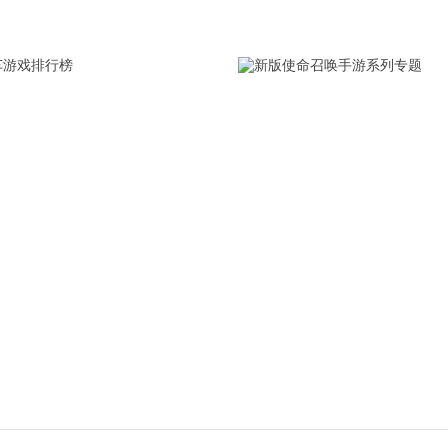
赛车游戏排行榜
新版使命召唤手游系列
只要一看到免费赛车游戏下载
这是第一次接触到这个游戏
到文字头D，只能说那时候那个
的有种庄严感，就跟军人的
真的是太迷周杰伦了，既然说
一样，俗话说没有行动就没
个话题，那就顺便整理下载安
权，所以萝卜家园笔者也下
查看详情
查看详情
车游戏下载真实排行榜，现在
命召唤online游戏，并且百
人老是喜欢说自己的游戏排行
各大攻略，这才知道使命召唤1
，实际上只是一个营销手段，
哪个好玩和一些难过关卡的
户去下载而已，所以找出手机
想了解使命召唤手游左轮狙